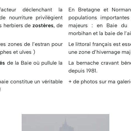
facteur déclenchant la
En Bretagne et Normand
e nourriture privilégient
populations importantes
s herbiers de
zostères
, de
majeurs : en Baie du 
morbihan et la baie de l’ai
res zones de l’estran pour
Le littoral français est es
hes et ulves )
une zone d’hivernage maje
lés
de la Baie où pullule la
La bernache cravant béné
depuis 1981.
baie constitue un véritable
+ de photos sur ma galeri
!