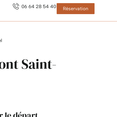
06 64 28 54 40
Réservation
l
ont Saint-
r le départ