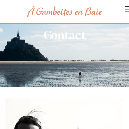
Contact