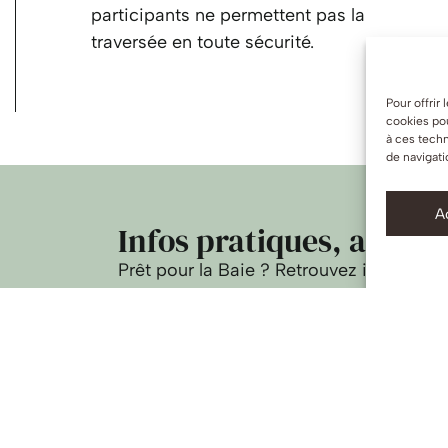
participants ne permettent pas la
traversée en toute sécurité.
Pour offrir
cookies pou
à ces tech
de navigati
A
Infos pratiques, accès
Prêt pour la Baie ? Retrouvez ici l’essen
votre prochaine traversée.
Préparer sa sortie en Baie : retrouvez l
fréquentes.
Infos pratiques
Foire aux quest