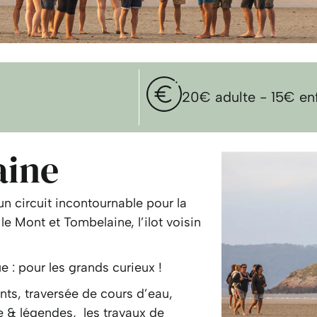
20€ adulte - 15€ en
aine
n circuit incontournable pour la
le Mont et Tombelaine, l’ilot voisin
e : pour les grands curieux !
nts, traversée de cours d’eau,
re & légendes, les travaux de