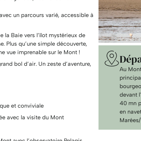
vec un parcours varié, accessible à
 la Baie vers l’îlot mystérieux de
e. Plus qu’une simple découverte,
une vue imprenable sur le Mont !
Dépa
grand bol d’air. Un zeste d’aventure,
Au Mont-
princip
bourgeoi
devant l
40 mn p
que et conviviale
en navet
ée avec la visite du Mont
Marées/
ont avec l’observatoire Pelagis