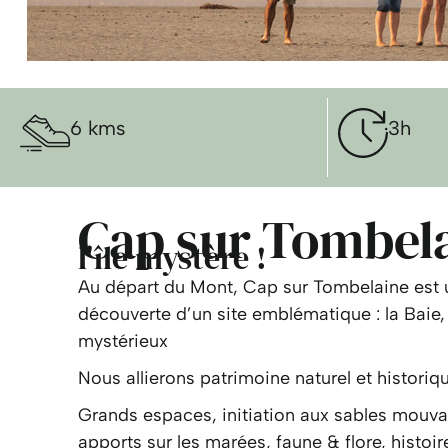
6 kms
3h
Cap sur Tombel
l'île mystère !
Au départ du Mont, Cap sur Tombelaine est u
découverte d’un site emblématique : la Baie, 
mystérieux
Nous allierons patrimoine naturel et historiqu
Grands espaces, initiation aux sables mouva
apports sur les marées, faune & flore, histoi