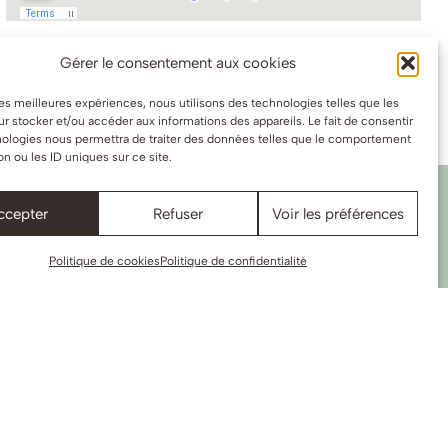
Gérer le consentement aux cookies
 les meilleures expériences, nous utilisons des technologies telles que les
r stocker et/ou accéder aux informations des appareils. Le fait de consentir
nologies nous permettra de traiter des données telles que le comportement
on ou les ID uniques sur ce site.
ccepter
Refuser
Voir les préférences
 au Mont
Politique de cookies
Politique de confidentialité
tiel de nos infos pratiques pour
es réponses à vos questions les plus
ions