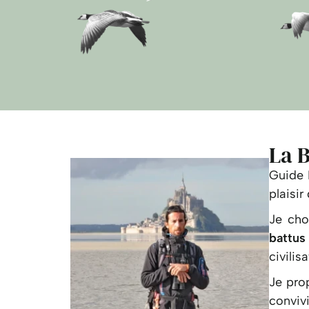
La B
Guide 
plaisir
Je cho
battus
civilis
Je pro
convivi