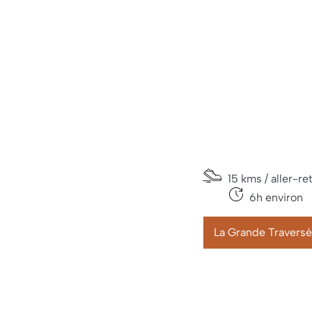
15 kms / aller-re
6h environ
La Grande Travers