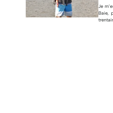
Je m’e
Baie, 
trentai