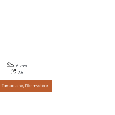
6 kms
3h
 Tombelaine, l’île mystère