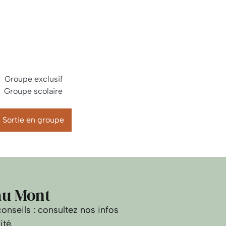
Groupe exclusif
Groupe scolaire
Sortie en groupe
 au Mont
nseils : consultez nos infos
ité.